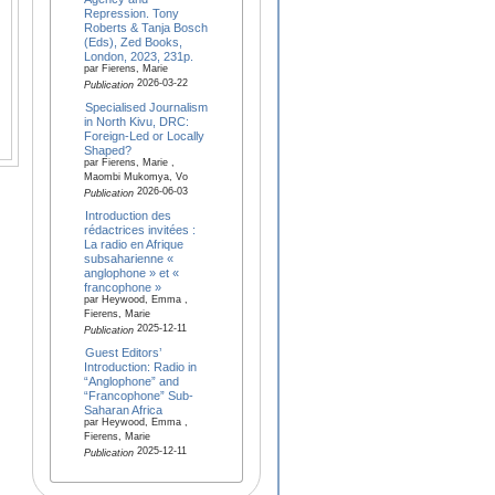
Repression. Tony
Roberts & Tanja Bosch
(Eds), Zed Books,
London, 2023, 231p.
par Fierens, Marie
2026-03-22
Publication
Specialised Journalism
in North Kivu, DRC:
Foreign-Led or Locally
Shaped?
par Fierens, Marie ,
Maombi Mukomya, Vo
2026-06-03
Publication
Introduction des
rédactrices invitées :
La radio en Afrique
subsaharienne «
anglophone » et «
francophone »
par Heywood, Emma ,
Fierens, Marie
2025-12-11
Publication
Guest Editors’
Introduction: Radio in
“Anglophone” and
“Francophone” Sub-
Saharan Africa
par Heywood, Emma ,
Fierens, Marie
2025-12-11
Publication