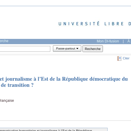
herche
Mon DI-fusion
|
À 
Passe-partout
Citer
t journalisme à l’Est de la République démocratique du
de transition ?
française
mmunication humanitaire et journalisme à l’Est de la République