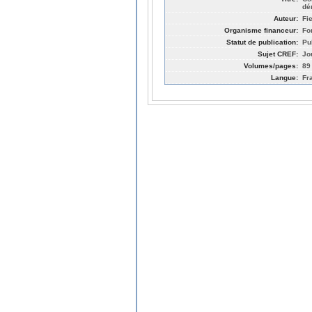
dé
Auteur:
Fi
Organisme financeur:
Fo
Statut de publication:
Pu
Sujet CREF:
Jo
Volumes/pages:
89
Langue:
Fr