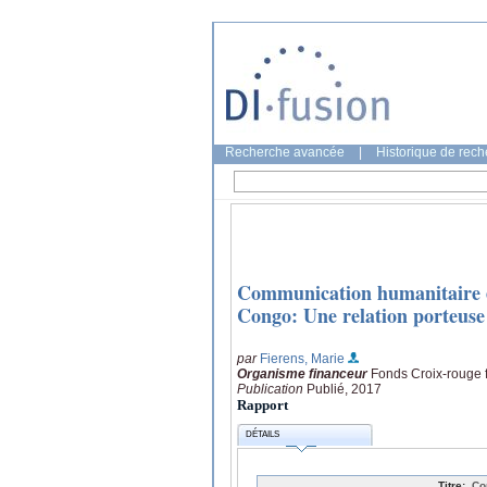
Recherche avancée
|
Historique de rec
Communication humanitaire e
Congo: Une relation porteuse 
par
Fierens, Marie
Organisme financeur
Fonds Croix-rouge 
Publication
Publié, 2017
Rapport
DÉTAILS
Titre:
Co