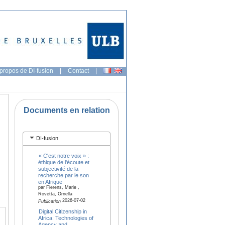
propos de DI-fusion
|
Contact
|
Documents en relation
DI-fusion
« C'est notre voix » :
éthique de l'écoute et
subjectivité de la
recherche par le son
en Afrique
par Fierens, Marie ,
Rovetta, Ornella
2026-07-02
Publication
Digital Citizenship in
Africa: Technologies of
Agency and