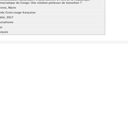
mocratique du Congo: Une relation porteuse de transition ?
erens, Marie
nds Croix-rouge française
blié, 2017
urnalisme
 p.
ançais