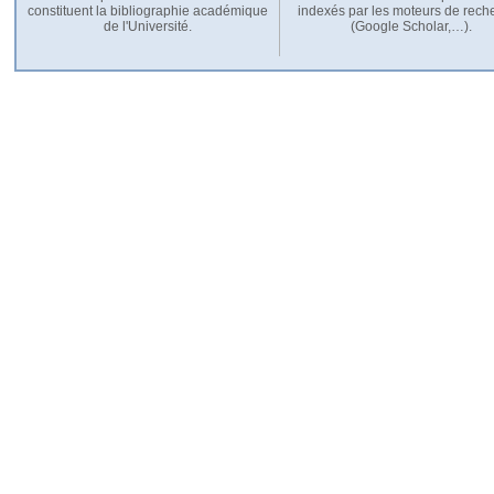
constituent la bibliographie académique
indexés par les moteurs de rech
de l'Université.
(Google Scholar,…).