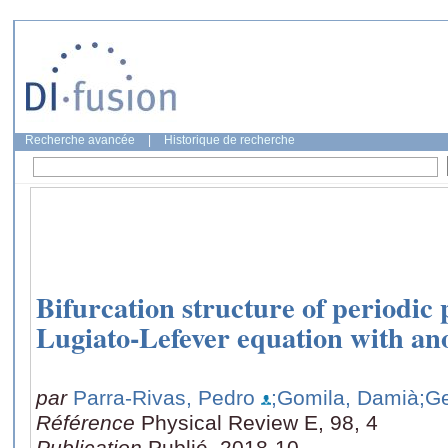
Recherche avancée
|
Historique de recherche
Bifurcation structure of periodic 
Lugiato-Lefever equation with an
par
Parra-Rivas, Pedro
;Gomila, Damià
;G
Référence
Physical Review E, 98, 4
Publication
Publié, 2018-10