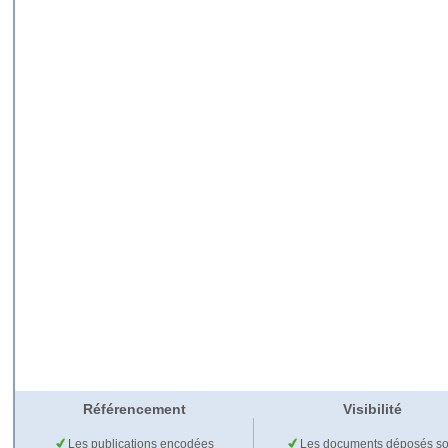
Référencement
Visibilité
Les publications encodées
Les documents déposés so