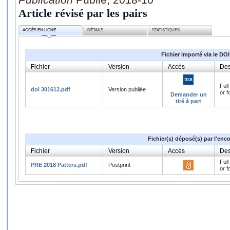
Article révisé par les pairs
ACCÈS EN LIGNE
DÉTAILS
STATISTIQUES
Fichier importé via le DOI
Fichier
Version
Accès
Des
Full
doi 301612.pdf
Version publiée
or f
Demander un
tiré à part
Fichier(s) déposé(s) par l'enc
Fichier
Version
Accès
Des
Full
PRE 2018 Patters.pdf
Postprint
or f