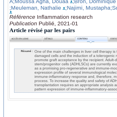
A
;Moussa Agha, Douaa
;Bron, Dominique
;Meuleman, Nathalie
;Najimi, Mustapha
;S
Référence
Inflammation research
Publication
Publié, 2021-01
Article révisé par les pairs
ACCÈS EN LIGNE
DÉTAILS
CONTENU
STATI
Résumé :
One of the main challenges in liver cell therapy is
damaged cells and the induction of a tolerogenic
promote graft acceptance by the recipient. Adult-
stem/progenitor cells (ADHLSCs) are currently eval
as a promising pro-regenerative and immune-modu
expression profile of several immunological molec
immune-inflammatory response and, therefore, mo
process. To increase the quality and safety of A
transplantation requires an appropriate analysis an
pattern expression of immune-inflammatory-assoc