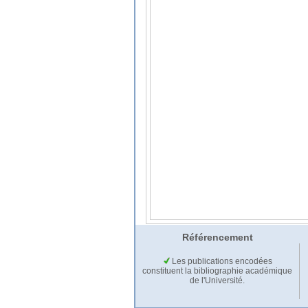
Référencement
Les publications encodées
constituent la bibliographie académique
de l'Université.