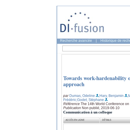
Recherche avancée
|
Historique de rec
Towards work-hardenability o
approach
par
Dumas, Odeline
;Hary, Benjamin
;
Frédéric
;Godet, Stéphane
Référence
The 14th World Conference on 
Publication
Non publié, 2019-06-10
Communication à un colloque
ACCÈS EN LIGNE
DÉTAILS