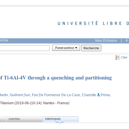
herche
Mon DI-fusion
|
À 
Passe-partout
Citer
f Ti-6Al-4V through a quenching and partitioning
Martin, Guilhem
;Sun, Fan
;De Formanoir De La Caze, Charlotte
;Prima,
Titanium (2019-06-(10-14): Nantes - France)
CONTENU
STATISTIQUES