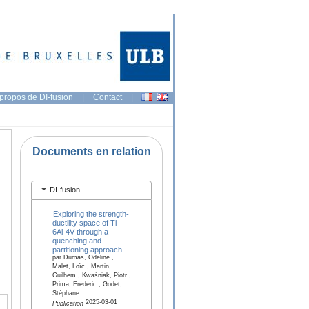
propos de DI-fusion
|
Contact
|
Documents en relation
DI-fusion
Exploring the strength-
ductility space of Ti-
6Al-4V through a
quenching and
partitioning approach
par Dumas, Odeline ,
Malet, Loïc , Martin,
Guilhem , Kwaśniak, Piotr ,
Prima, Frédéric , Godet,
Stéphane
2025-03-01
Publication