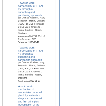
Towards work-
hardenability of Ti-6Al-
4V through a
quenching and
partitioning approach
par Dumas, Odeline , Hary,
Benjamin , Martin, Guilhem
, Sun, Fan , De Formanoir
De La Caze, Charlotte ,
Prima, Frédéric , Godet,
Stéphane
MATEC Web of
Publication
Conferences, EPD
Sciences, 2020-10-12
Towards work-
hardenability of Ti-6Al-
4V through a
quenching and
partitioning approach
par Dumas, Odeline , Hary,
Benjamin , Martin, Guilhem
, Sun, Fan , De Formanoir
De La Caze, Charlotte ,
Prima, Frédéric , Godet,
Stéphane
2019-05-27
Publication
Atomic scale
mechanism of
reorientation induced
plasticity in titanium
alloys - experimental
and first principles
investigation of the