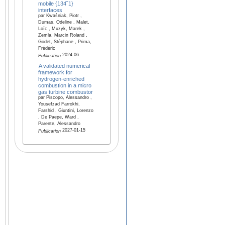
mobile {134‾1}
interfaces
par Kwaśniak, Piotr ,
Dumas, Odeline , Malet,
Loïc , Muzyk, Marek ,
Zemła, Marcin Roland ,
Godet, Stéphane , Prima,
Frédéric
2024-06
Publication
A validated numerical
framework for
hydrogen-enriched
combustion in a micro
gas turbine combustor
par Piscopo, Alessandro ,
Yousefzad Farrokhi,
Farshid , Giuntini, Lorenzo
, De Paepe, Ward ,
Parente, Alessandro
2027-01-15
Publication