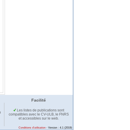
Facilité
Les listes de publications sont
u
compatibles avec le CV-ULB, le FNRS
et accessibles sur le web.
Conditions d'utilisation
- Version : 4.1 (2019)