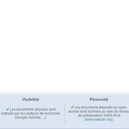
Visibilité
Pérennité
Les documents déposés en open-
Les documents déposés sont
access sont archivés au sein du résea
indexés par les moteurs de recherche
de préservation SAFE-PLN
(Google Scholar,…).
(www.safepln.org)
.