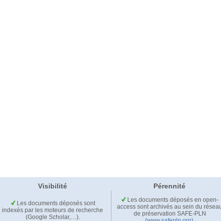
Visibilité
Pérennité
Les documents déposés en open-
Les documents déposés sont
access sont archivés au sein du résea
indexés par les moteurs de recherche
de préservation SAFE-PLN
(Google Scholar,…).
(www.safepln.org)
.