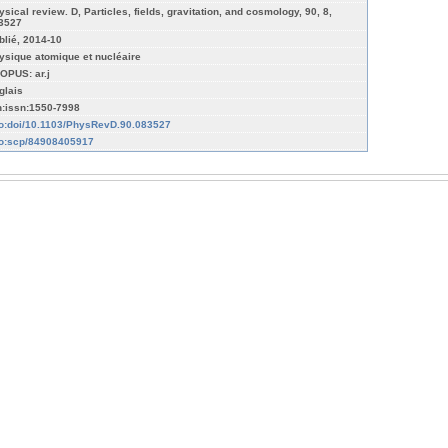
ysical review. D, Particles, fields, gravitation, and cosmology, 90, 8,
3527
blié, 2014-10
ysique atomique et nucléaire
OPUS: ar.j
glais
n:issn:1550-7998
fo:doi/10.1103/PhysRevD.90.083527
fo:scp/84908405917