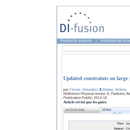
Recherche avancée
|
Historique de rec
Updated constraints on large f
par
Clesse, Sébastien
;Rekier, Jérémy
Référence
Physical review. D, Particles, f
Publication
Publié, 2014-10
Article révisé par les pairs
ACCÈS EN LIGNE
DÉTAILS
Titre:
Up
Auteur:
Cl