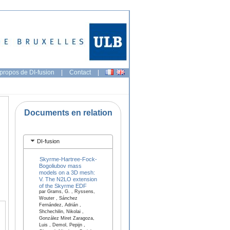
propos de DI-fusion
|
Contact
|
Documents en relation
DI-fusion
Skyrme-Hartree-Fock-
Bogoliubov mass
models on a 3D mesh:
V. The N2LO extension
of the Skyrme EDF
par Grams, G. , Ryssens,
Wouter , Sánchez
Fernández, Adrián ,
Shchechilin, Nikolai ,
González Miret Zaragoza,
Luis , Demol, Pepijn ,