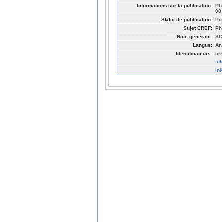
Informations sur la publication:
Ph
08
Statut de publication:
Pu
Sujet CREF:
Ph
Note générale:
SC
Langue:
An
Identificateurs:
ur
in
in