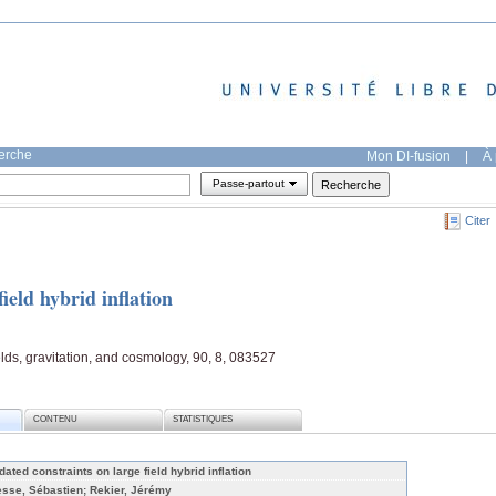
herche
Mon DI-fusion
|
À 
Passe-partout
Citer
ield hybrid inflation
ields, gravitation, and cosmology, 90, 8, 083527
CONTENU
STATISTIQUES
dated constraints on large field hybrid inflation
esse, Sébastien; Rekier, Jérémy