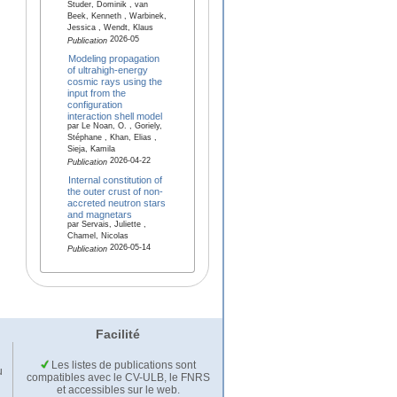
Studer, Dominik , van
Beek, Kenneth , Warbinek,
Jessica , Wendt, Klaus
2026-05
Publication
Modeling propagation
of ultrahigh-energy
cosmic rays using the
input from the
configuration
interaction shell model
par Le Noan, O. , Goriely,
Stéphane , Khan, Elias ,
Sieja, Kamila
2026-04-22
Publication
Internal constitution of
the outer crust of non-
accreted neutron stars
and magnetars
par Servais, Juliette ,
Chamel, Nicolas
2026-05-14
Publication
Facilité
Les listes de publications sont
u
compatibles avec le CV-ULB, le FNRS
et accessibles sur le web.