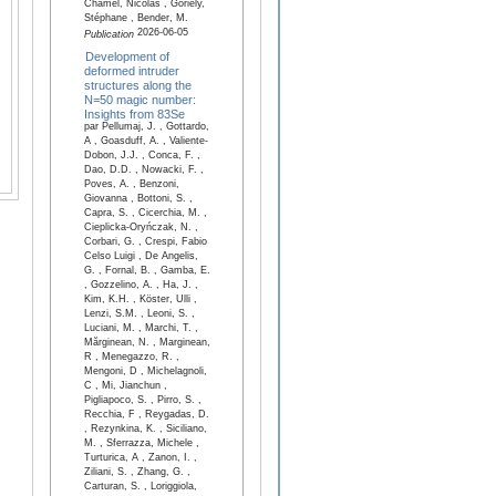
Chamel, Nicolas , Goriely,
Stéphane , Bender, M.
2026-06-05
Publication
Development of
deformed intruder
structures along the
N=50 magic number:
Insights from 83Se
par Pellumaj, J. , Gottardo,
A , Goasduff, A. , Valiente-
Dobon, J.J. , Conca, F. ,
Dao, D.D. , Nowacki, F. ,
Poves, A. , Benzoni,
Giovanna , Bottoni, S. ,
Capra, S. , Cicerchia, M. ,
Cieplicka-Oryńczak, N. ,
Corbari, G. , Crespi, Fabio
Celso Luigi , De Angelis,
G. , Fornal, B. , Gamba, E.
, Gozzelino, A. , Ha, J. ,
Kim, K.H. , Köster, Ulli ,
Lenzi, S.M. , Leoni, S. ,
Luciani, M. , Marchi, T. ,
Mărginean, N. , Marginean,
R , Menegazzo, R. ,
Mengoni, D , Michelagnoli,
C , Mi, Jianchun ,
Pigliapoco, S. , Pirro, S. ,
Recchia, F , Reygadas, D.
, Rezynkina, K. , Siciliano,
M. , Sferrazza, Michele ,
Turturica, A , Zanon, I. ,
Ziliani, S. , Zhang, G. ,
Carturan, S. , Loriggiola,