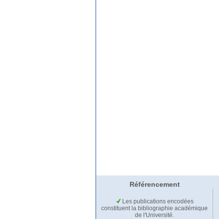
Référencement
Les publications encodées
constituent la bibliographie académique
de l'Université.