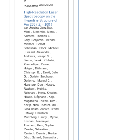
M.
2026-06-01
Publication
High-Resolution Laser
Spectroscopy on the
Hyperfine Structure of
Fm 255 ( Z = 100 )
par Urquiza-González,
Mitzi , Stemmler, Matou ,
Albrecht, Thomas E. ,
Bally, Benjamin , Bender,
Michaël , Berndt,
Sebastian , Block, Michael
, Brizard, Alexandre ,
Andrews, Joseph S. ,
Bieroń, Jacek , Chhetri,
Premaditya , Dorrer,
Holger , Düllmann,
Christoph E. , Ezold, Julie
G. , Goriely, Stéphane ,
Gutiérrez, Manuel J. ,
Hanstorp, Dag , Hasse,
Raphael , Heinke,
Reinhard , Hens, Kristien ,
Hilaire, Stéphane , Kaja,
Magdalena , Kieck, Tom ,
Kneip, Nina , Köster, Ulli ,
Loria Basto, Andrea Tzeitel
, Mokry, Christoph ,
Münzberg, Danny , Myhre,
Kristian , Niemeyer,
Thorben , Péru, Sophie ,
Raeder, Sebastian ,
Renisch, Dennis , Runke,
Jörg , Schrell, Samantha ,