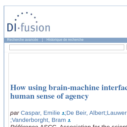
Recherche avancée
|
Historique de recherche
How using brain-machine interfac
human sense of agency
par
Caspar, Emilie
;De Beir, Albert
;Lauwers
;Vanderborght, Bram
Référence
ASCC, Association for the scien