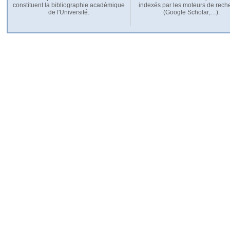
constituent la bibliographie académique
indexés par les moteurs de rech
de l'Université.
(Google Scholar,…).