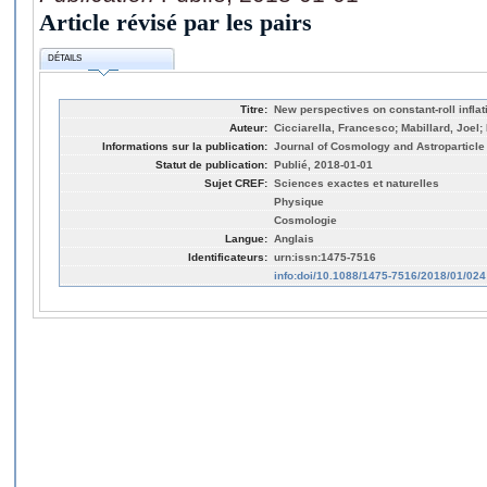
Article révisé par les pairs
DÉTAILS
Titre:
New perspectives on constant-roll inflat
Auteur:
Cicciarella, Francesco; Mabillard, Joel;
Informations sur la publication:
Journal of Cosmology and Astroparticle
Statut de publication:
Publié, 2018-01-01
Sujet CREF:
Sciences exactes et naturelles
Physique
Cosmologie
Langue:
Anglais
Identificateurs:
urn:issn:1475-7516
info:doi/10.1088/1475-7516/2018/01/024