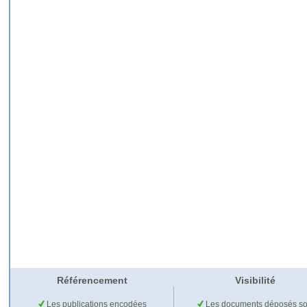
Référencement
Visibilité
Les publications encodées
Les documents déposés so