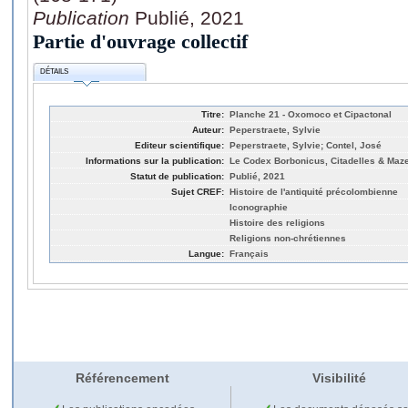
Publication
Publié, 2021
Partie d'ouvrage collectif
DÉTAILS
Titre:
Planche 21 - Oxomoco et Cipactonal
Auteur:
Peperstraete, Sylvie
Editeur scientifique:
Peperstraete, Sylvie; Contel, José
Informations sur la publication:
Le Codex Borbonicus, Citadelles & Maze
Statut de publication:
Publié, 2021
Sujet CREF:
Histoire de l'antiquité précolombienne
Iconographie
Histoire des religions
Religions non-chrétiennes
Langue:
Français
Référencement
Visibilité