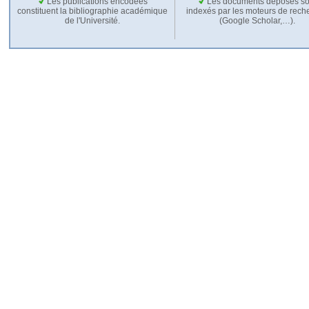
Les publications encodées
Les documents déposés so
constituent la bibliographie académique
indexés par les moteurs de rech
de l'Université.
(Google Scholar,…).