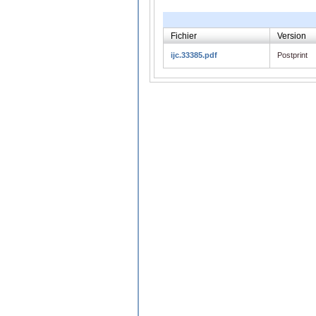
Fichier
Version
ijc.33385.pdf
Postprint