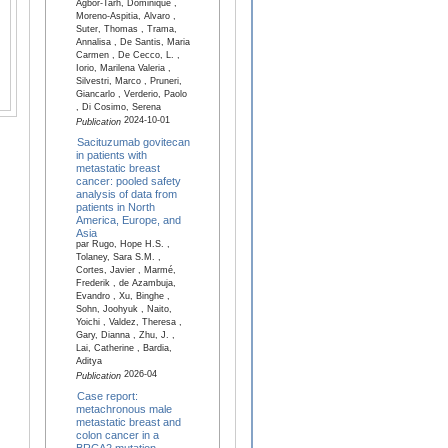
Agbor‑Tarh, Dominique ,
Moreno-Aspitia, Alvaro ,
Suter, Thomas , Trama,
Annalisa , De Santis, Maria
Carmen , De Cecco, L. ,
Iorio, Marilena Valeria ,
Silvestri, Marco , Pruneri,
Giancarlo , Verderio, Paolo
, Di Cosimo, Serena
2024-10-01
Publication
Sacituzumab govitecan
in patients with
metastatic breast
cancer: pooled safety
analysis of data from
patients in North
America, Europe, and
Asia
par Rugo, Hope H.S. ,
Tolaney, Sara S.M. ,
Cortes, Javier , Marmé,
Frederik , de Azambuja,
Evandro , Xu, Binghe ,
Sohn, Joohyuk , Naito,
Yoichi , Valdez, Theresa ,
Gary, Dianna , Zhu, J. ,
Lai, Catherine , Bardia,
Aditya
2026-04
Publication
Case report:
metachronous male
metastatic breast and
colon cancer in a
BRCA2 mutation