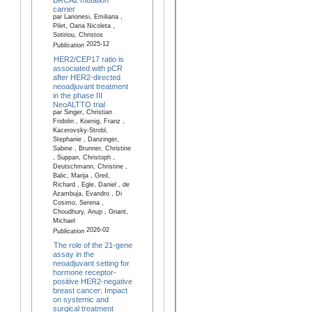
carrier
par Larionesi, Emiliana ,
Pilet, Oana Nicoleta ,
Sotiriou, Christos
2025-12
Publication
HER2/CEP17 ratio is
associated with pCR
after HER2-directed
neoadjuvant treatment
in the phase III
NeoALTTO trial
par Singer, Christian
Fridolin , Koenig, Franz ,
Kacerovsky-Strobl,
Stephanie , Danzinger,
Sabine , Brunner, Christine
, Suppan, Christoph ,
Deutschmann, Christine ,
Balic, Marija , Greil,
Richard , Egle, Daniel , de
Azambuja, Evandro , Di
Cosimo, Serena ,
Choudhury, Anup , Gnant,
Michael
2026-02
Publication
The role of the 21-gene
assay in the
neoadjuvant setting for
hormone receptor-
positive HER2-negative
breast cancer: Impact
on systemic and
surgical treatment