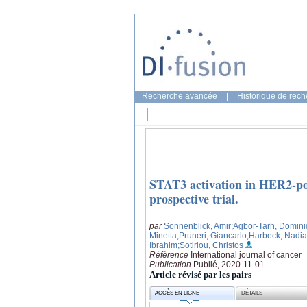
Recherche avancée
|
Historique de rec
STAT3 activation in HER2-posi
prospective trial.
par
Sonnenblick, Amir
;Agbor‑Tarh, Domin
Minetta
;Pruneri, Giancarlo
;Harbeck, Nadia
Ibrahim
;Sotiriou, Christos
Référence
International journal of cancer
Publication
Publié, 2020-11-01
Article révisé par les pairs
ACCÈS EN LIGNE
DÉTAILS