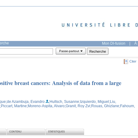
herche
Mon DI-fusion
|
À 
Passe-partout
Citer
tive breast cancers: Analysis of data from a large
ique
;de Azambuja, Evandro
;Hultsch, Susanne
;Izquierdo, Miguel
;Liu,
;Piccart, Martine
;Moreno-Aspita, Alvaro
;Granit, Roy Zvi
;Rouas, Ghizlane
;Fahoum,
CONTENU
STATISTIQUES