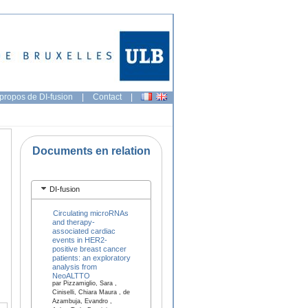
propos de DI-fusion
|
Contact
|
Documents en relation
DI-fusion
Circulating microRNAs
and therapy-
associated cardiac
events in HER2-
positive breast cancer
patients: an exploratory
analysis from
NeoALTTO
par Pizzamiglio, Sara ,
Ciniselli, Chiara Maura , de
Azambuja, Evandro ,