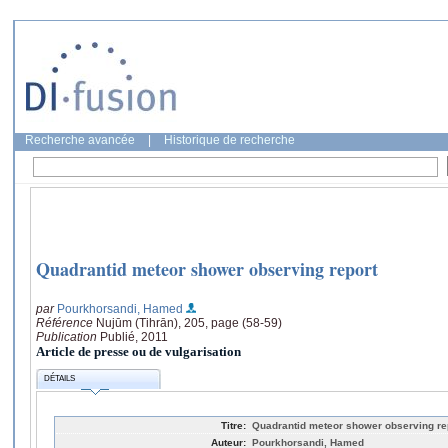
Recherche avancée
|
Historique de recherche
Quadrantid meteor shower observing report
par
Pourkhorsandi, Hamed
Référence
Nujūm (Tihrān), 205, page (58-59)
Publication
Publié, 2011
Article de presse ou de vulgarisation
DÉTAILS
Titre:
Quadrantid meteor shower observing re
Auteur:
Pourkhorsandi, Hamed