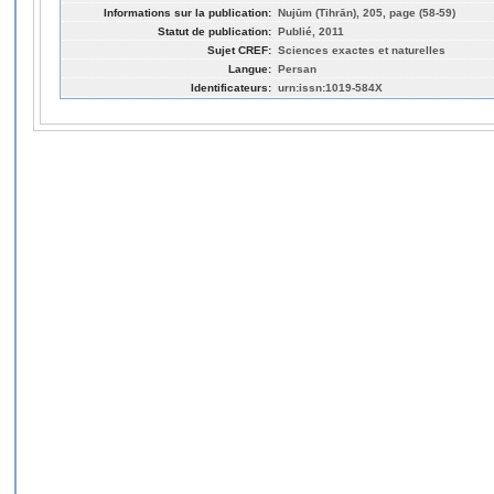
Informations sur la publication:
Nujūm (Tihrān), 205, page (58-59)
Statut de publication:
Publié, 2011
Sujet CREF:
Sciences exactes et naturelles
Langue:
Persan
Identificateurs:
urn:issn:1019-584X