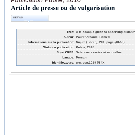
Article de presse ou de vulgarisation
DÉTAILS
Titre:
A telescopic guide to observing distant 
Auteur:
Pourkhorsandi, Hamed
Informations sur la publication:
Nujūm (Tihrān), 201, page (48-50)
Statut de publication:
Publié, 2010
Sujet CREF:
Sciences exactes et naturelles
Langue:
Persan
Identificateurs:
urn:issn:1019-584X