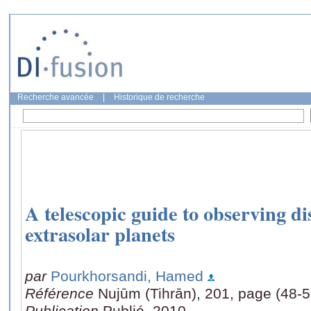
Recherche avancée
|
Historique de recherche
A telescopic guide to observing dis
extrasolar planets
par
Pourkhorsandi, Hamed
Référence
Nujūm (Tihrān), 201, page (48-5
Publication
Publié, 2010