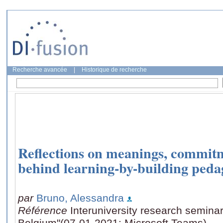
Recherche avancée
|
Historique de recherche
Reflections on meanings, commit
behind learning-by-building pedag
par
Bruno, Alessandra
Référence
Interuniversity research seminar
Belgium"(07-01-2021: Microsoft Teams)