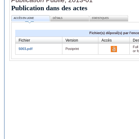
Publication dans des actes
ACCÈS EN LIGNE
DÉTAILS
STATISTIQUES
Fichier(s) déposé(s) par l'enc
Fichier
Version
Accès
Des
Full
5003.pdf
Postprint
or f