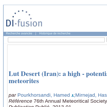
Recherche avancée
|
Historique de recherche
Lut Desert (Iran): a high - potenti
meteorites
par
Pourkhorsandi, Hamed
;Mirnejad, Ha
Référence
76th Annual Meteoritical Societ
Publication
Publié, 2013-01