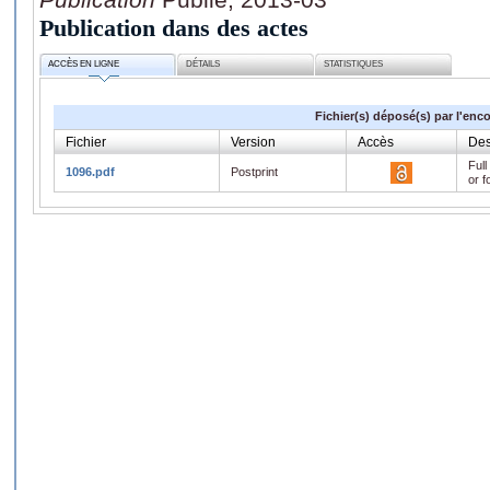
Publication dans des actes
ACCÈS EN LIGNE
DÉTAILS
STATISTIQUES
Fichier(s) déposé(s) par l'enc
Fichier
Version
Accès
Des
Full
1096.pdf
Postprint
or f