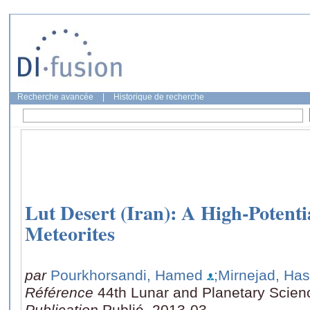
Recherche avancée
|
Historique de recherche
Lut Desert (Iran): A High-Potenti
Meteorites
par
Pourkhorsandi, Hamed
;Mirnejad, Ha
Référence
44th Lunar and Planetary Scien
Publication
Publié, 2013-03