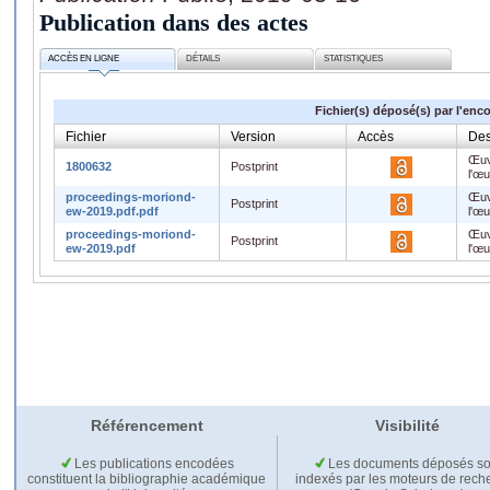
Publication dans des actes
ACCÈS EN LIGNE
DÉTAILS
STATISTIQUES
Fichier(s) déposé(s) par l'enc
Fichier
Version
Accès
Des
Œuv
1800632
Postprint
l'œ
proceedings-moriond-
Œuv
Postprint
ew-2019.pdf.pdf
l'œ
proceedings-moriond-
Œuv
Postprint
ew-2019.pdf
l'œ
Référencement
Visibilité
Les publications encodées
Les documents déposés so
constituent la bibliographie académique
indexés par les moteurs de rech