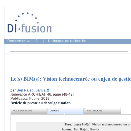
Recherche avancée
|
Historique de recherche
Le(s) BIM(s): Vision technocentrée ou enjeu de gest
par
Ben Rajeb, Samia
Référence
ARCHIBAT, 46, page (48-49)
Publication
Publié, 2019
Article de presse ou de vulgarisation
ACCÈS EN LIGNE
DÉTAILS
STATISTIQUES
Titre:
Le(s) BIM(s): Vision technocentrée ou 
Auteur:
Ben Rajeb, Samia