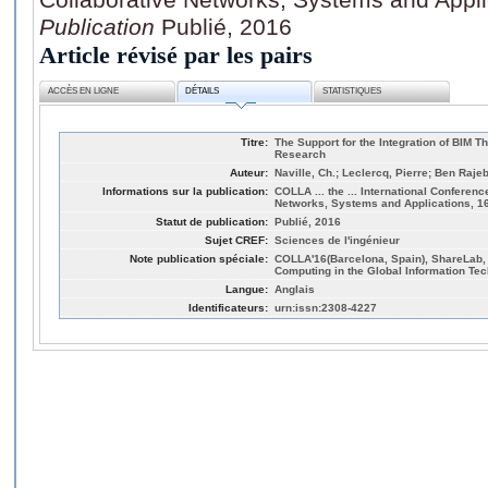
Publication
Publié, 2016
Article révisé par les pairs
ACCÈS EN LIGNE
DÉTAILS
STATISTIQUES
Titre:
The Support for the Integration of BIM T
Research
Auteur:
Naville, Ch.; Leclercq, Pierre; Ben Raje
Informations sur la publication:
COLLA ... the ... International Confere
Networks, Systems and Applications, 16
Statut de publication:
Publié, 2016
Sujet CREF:
Sciences de l'ingénieur
Note publication spéciale:
COLLA'16(Barcelona, Spain), ShareLab, I
Computing in the Global Information Tec
Langue:
Anglais
Identificateurs:
urn:issn:2308-4227