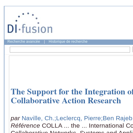
Recherche avancée
|
Historique de recherche
The Support for the Integration
Collaborative Action Research
par
Naville, Ch.
;Leclercq, Pierre
;Ben Rajeb
Référence
COLLA ... the ... International
Collaborative Networks, Systems and Appli