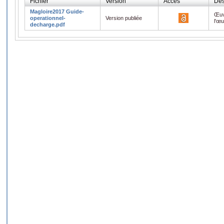
Fichier
Version
Accès
Des
Magloire2017 Guide-
Œuv
operationnel-
Version publiée
l'œ
decharge.pdf