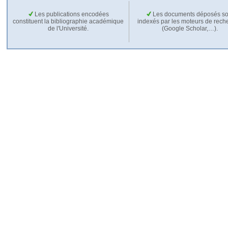
Les publications encodées
Les documents déposés so
constituent la bibliographie académique
indexés par les moteurs de rech
de l'Université.
(Google Scholar,…).