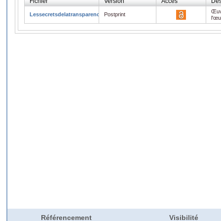
Fichier
Version
Accès
Des
Œuv
Lessecretsdelatransparence.pdf
Postprint
l'œ
Référencement
Visibilité