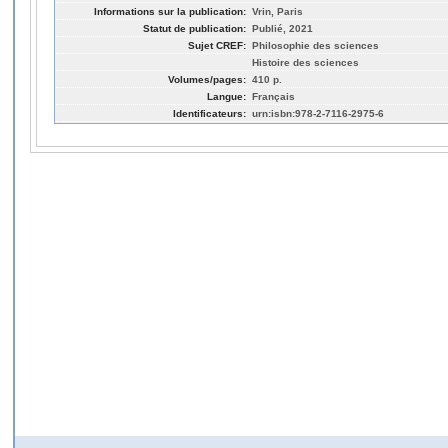
Informations sur la publication:
Vrin, Paris
Statut de publication:
Publié, 2021
Sujet CREF:
Philosophie des sciences
Histoire des sciences
Volumes/pages:
410 p.
Langue:
Français
Identificateurs:
urn:isbn:978-2-7116-2975-6