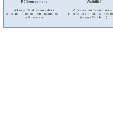
Référencement
Visibilité
Les publications encodées
Les documents déposés so
constituent la bibliographie académique
indexés par les moteurs de rech
de l'Université.
(Google Scholar,…).