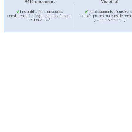
Référencement
Visibilité
Les publications encodées
Les documents déposés so
constituent la bibliographie académique
indexés par les moteurs de rech
de l'Université.
(Google Scholar,…).