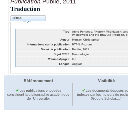
Publication
Publié, 2011
Traduction
DÉTAILS
Titre:
Anne Penseco, "Henryk Wieniawski and 
Wieniawski and the Bravura Tradition, e
Auteur:
Murray, Christopher
Informations sur la publication:
PTPN, Poznan
Statut de publication:
Publié, 2011
Sujet CREF:
Musicologie
Volumes/pages:
8 p.
Langue:
Anglais
Référencement
Visibilité
Les publications encodées
Les documents déposés so
constituent la bibliographie académique
indexés par les moteurs de rech
de l'Université.
(Google Scholar,…).