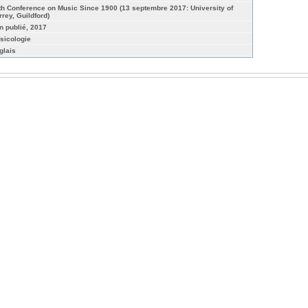
th Conference on Music Since 1900 (13 septembre 2017: University of
rrey, Guildford)
n publié, 2017
sicologie
glais