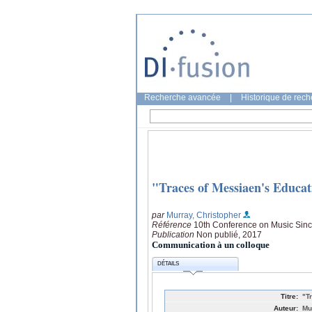
Recherche avancée
|
Historique de rec
"Traces of Messiaen's Educat
par
Murray, Christopher
Référence
10th Conference on Music Since
Publication
Non publié, 2017
Communication à un colloque
DÉTAILS
Titre:
"T
Auteur:
Mu