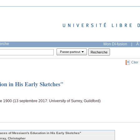
herche
Mon DI-fusion
|
À 
Passe-partout
Citer
ion in His Early Sketches"
 1900 (13 septembre 2017: University of Surrey, Guildford)
races of Messiaen's Education in His Early Sketches"
rray, Christopher