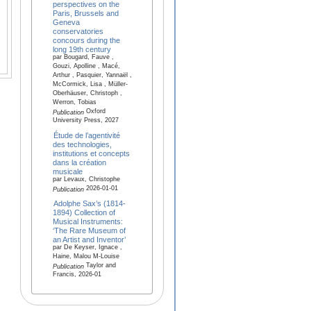
perspectives on the
Paris, Brussels and
Geneva
conservatories
concours during the
long 19th century
par Bougard, Fauve ,
Gouzi, Apolline , Macé,
Arthur , Pasquier, Yannaël ,
McCormick, Lisa , Müller-
Oberhäuser, Christoph ,
Werron, Tobias
Oxford
Publication
University Press, 2027
Étude de l’agentivité
des technologies,
institutions et concepts
dans la création
musicale
par Levaux, Christophe
2026-01-01
Publication
Adolphe Sax’s (1814-
1894) Collection of
Musical Instruments:
‘The Rare Museum of
an Artist and Inventor’
par De Keyser, Ignace ,
Haine, Malou M-Louise
Taylor and
Publication
Francis, 2026-01