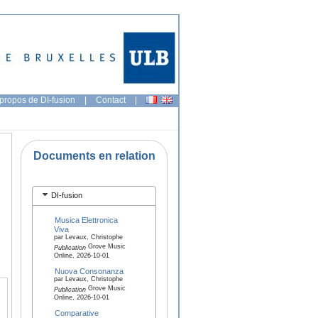
propos de DI-fusion
|
Contact
|
Documents en relation
DI-fusion
Musica Elettronica
Viva
par Levaux, Christophe
Grove Music
Publication
Online, 2026-10-01
Nuova Consonanza
par Levaux, Christophe
Grove Music
Publication
Online, 2026-10-01
Comparative