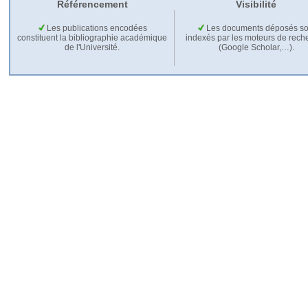
Référencement
Visibilité
Les publications encodées
Les documents déposés so
constituent la bibliographie académique
indexés par les moteurs de rech
de l'Université.
(Google Scholar,…).