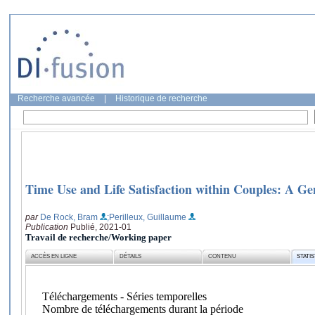
Recherche avancée
|
Historique de recherche
Time Use and Life Satisfaction within Couples: A Ge
par
De Rock, Bram
;Perilleux, Guillaume
Publication
Publié, 2021-01
Travail de recherche/Working paper
ACCÈS EN LIGNE
DÉTAILS
CONTENU
STATI