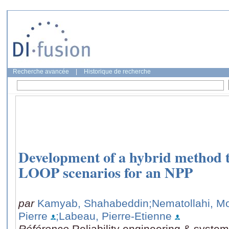
Recherche avancée
|
Historique de recherche
Development of a hybrid method to
LOOP scenarios for an NPP
par
Kamyab, Shahabeddin
;Nematollahi, 
Pierre
;Labeau, Pierre-Etienne
Référence
Reliability engineering & syste