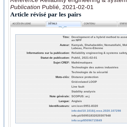
Publication
Publié, 2021-02-01
Article révisé par les pairs
ACCÈS EN LIGNE
DÉTAILS
CONTENU
STATI
Titre:
Development of a hybrid method to asse
an NPP
Auteur:
Kamyab, Shahabeddin; Nematollahi, Mo
Labeau, Pierre-Etienne
Informations sur la publication:
Reliability engineering & systems safet
Statut de publication:
Publié, 2021-02-01
Sujet CREF:
Mathématiques
Technologie des autres industries
Technologie de la sécurité
Mots-clés:
Distance protection
Grid-related LOOP
Line fault
Stability analysis
Note générale:
SCOPUS: ar.j
Langue:
Anglais
Identificateurs:
urn:issn:0951-8320
info:doi/10.1016/j.ress.2020.107298
info:pii/S0951832020307948
info:scp/85096715849