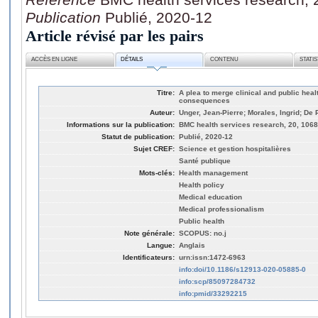
Publication
Publié, 2020-12
Article révisé par les pairs
ACCÈS EN LIGNE
DÉTAILS
CONTENU
STATI
Titre:
A plea to merge clinical and public hea
consequences
Auteur:
Unger, Jean-Pierre; Morales, Ingrid; De 
Informations sur la publication:
BMC health services research, 20, 1068
Statut de publication:
Publié, 2020-12
Sujet CREF:
Science et gestion hospitalières
Santé publique
Mots-clés:
Health management
Health policy
Medical education
Medical professionalism
Public health
Note générale:
SCOPUS: no.j
Langue:
Anglais
Identificateurs:
urn:issn:1472-6963
info:doi/10.1186/s12913-020-05885-0
info:scp/85097284732
info:pmid/33292215