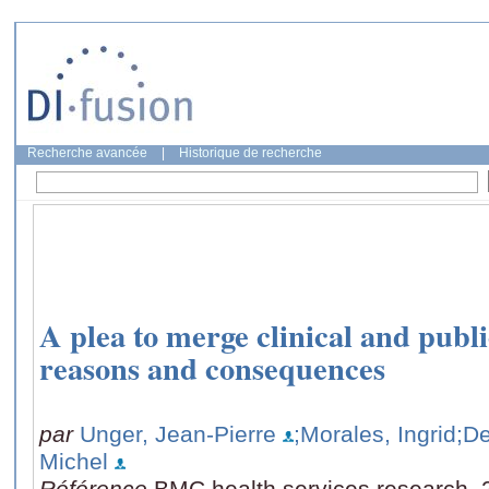
Recherche avancée
|
Historique de recherche
A plea to merge clinical and publi
reasons and consequences
par
Unger, Jean-Pierre
;Morales, Ingrid
;De
Michel
Référence
BMC health services research, 