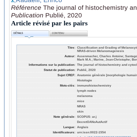
Référence
The journal of histochemistry a
Publication
Publié, 2020
Article révisé par les pairs
DÉTAILS
CONTENU
Titre:
Classification and Grading of Melanocyt
NRAS-driven Melanomagenesis
Auteur:
Assenmacher, Charles Antoine; Santago
Mark M.A.; Marine, Jean-Christophe; Bonv
Informations sur la publication:
The journal of histochemistry and cyto
Statut de publication:
Publié, 2020
Sujet CREF:
Anatomie générale [morphologie humai
Histologie
Mots-clés:
immunohistochemistry
lymph nodes
melanoma
mice
NRAS
skin
Note générale:
SCOPUS: ar.j
DecretOANoAutActif
Langue:
Anglais
Identificateurs:
urn:issn:0022-1554