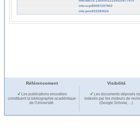
info:doi/10.1369/0022155420977970
info:scp/85097297803
info:pmid/33283624
Référencement
Visibilité
Les publications encodées
Les documents déposés so
constituent la bibliographie académique
indexés par les moteurs de rech
de l'Université.
(Google Scholar,…).