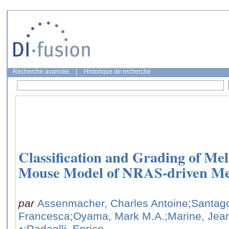
Recherche avancée
|
Historique de recherche
Classification and Grading of Mel
Mouse Model of NRAS-driven Me
par
Assenmacher, Charles Antoine
;Santago
Francesca
;Oyama, Mark M.A.
;Marine, Jea
;Radaelli, Enrico