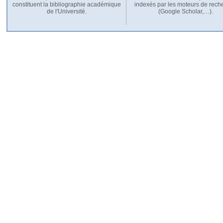
constituent la bibliographie académique
indexés par les moteurs de rech
de l'Université.
(Google Scholar,…).