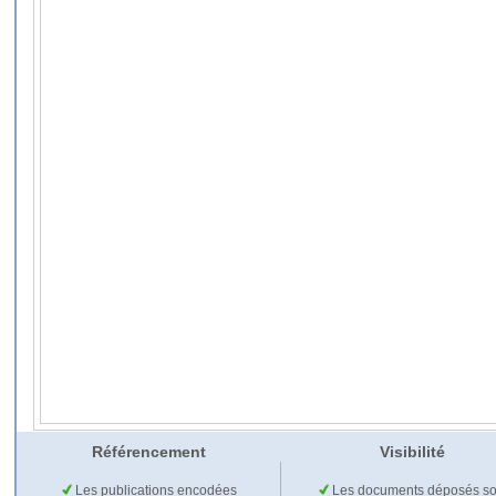
Référencement
Visibilité
Les publications encodées
Les documents déposés so