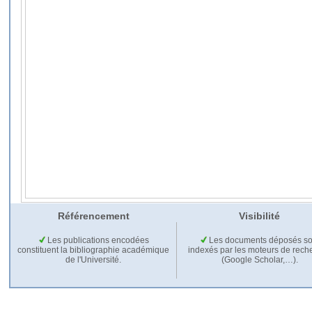
Référencement
Visibilité
Les publications encodées
Les documents déposés so
constituent la bibliographie académique
indexés par les moteurs de rech
de l'Université.
(Google Scholar,…).