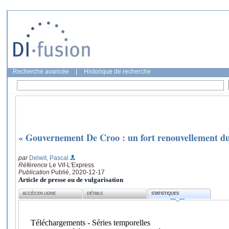
Recherche avancée
|
Historique de recherche
« Gouvernement De Croo : un fort renouvellement du 
par
Delwit, Pascal
Référence
Le Vif-L'Express
Publication
Publié, 2020-12-17
Article de presse ou de vulgarisation
ACCÈS EN LIGNE
DÉTAILS
STATISTIQUES