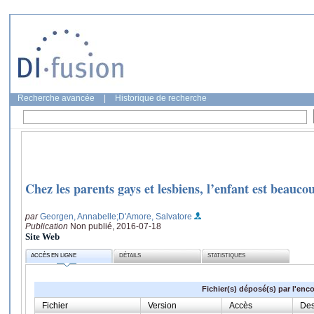
Recherche avancée
|
Historique de recherche
Chez les parents gays et lesbiens, l’enfant est beauco
par
Georgen, Annabelle
;D'Amore, Salvatore
Publication
Non publié, 2016-07-18
Site Web
ACCÈS EN LIGNE
DÉTAILS
STATISTIQUES
Fichier(s) déposé(s) par l'enc
Fichier
Version
Accès
Des