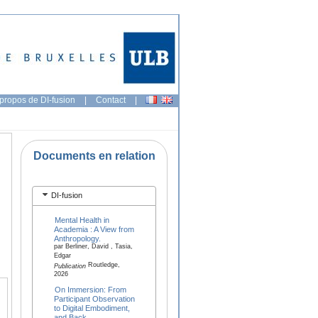
propos de DI-fusion
|
Contact
|
Documents en relation
DI-fusion
Mental Health in
Academia : A View from
Anthropology.
par Berliner, David , Tasia,
Edgar
Routledge,
Publication
2026
On Immersion: From
Participant Observation
to Digital Embodiment,
and Back.