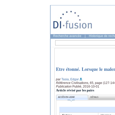
Recherche avancée
|
Historique de rec
Etre étonné. Lorsque le malen
par
Tasia, Edgar
Référence
Civilisations, 65, page (127-14
Publication
Publié, 2016-10-01
Article révisé par les pairs
ACCÈS EN LIGNE
DÉTAILS