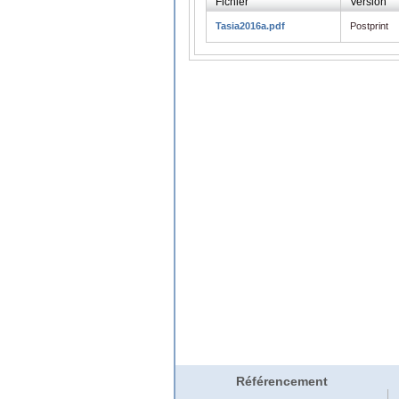
Fichier
Version
Tasia2016a.pdf
Postprint
Référencement