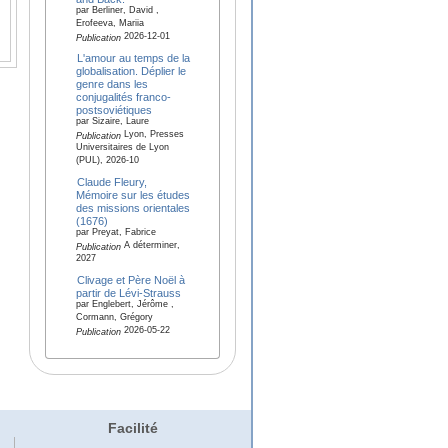
par Berliner, David ,
Erofeeva, Mariia
2026-12-01
Publication
L'amour au temps de la
globalisation. Déplier le
genre dans les
conjugalités franco-
postsoviétiques
par Sizaire, Laure
Lyon, Presses
Publication
Universitaires de Lyon
(PUL), 2026-10
Claude Fleury,
Mémoire sur les études
des missions orientales
(1676)
par Preyat, Fabrice
A déterminer,
Publication
2027
Clivage et Père Noël à
partir de Lévi-Strauss
par Englebert, Jérôme ,
Cormann, Grégory
2026-05-22
Publication
Facilité