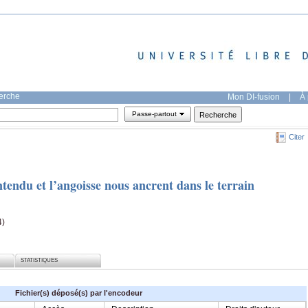
herche
Mon DI-fusion
|
À 
Passe-partout
Citer
tendu et l’angoisse nous ancrent dans le terrain
4)
STATISTIQUES
Fichier(s) déposé(s) par l'encodeur