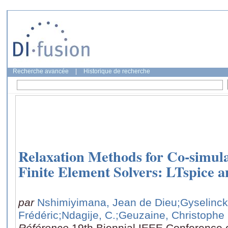
Recherche avancée
|
Historique de recherche
Relaxation Methods for Co-simula
Finite Element Solvers: LTspice
par
Nshimiyimana, Jean de Dieu
;Gyselinc
Frédéric
;Ndagije, C.
;Geuzaine, Christophe
Référence
19th Biennial IEEE Conference 