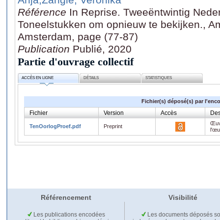
Référence
In Reprise. Tweeëntwintig Ned
Toneelstukken om opnieuw te bekijken., A
Amsterdam, page (77-87)
Publication
Publié, 2020
Partie d'ouvrage collectif
ACCÈS EN LIGNE
DÉTAILS
STATISTIQUES
Fichier(s) déposé(s) par l'enc
Fichier
Version
Accès
Des
Œuv
TenOorlogProef.pdf
Preprint
l'œ
Référencement
Visibilité
Les publications encodées
Les documents déposés so