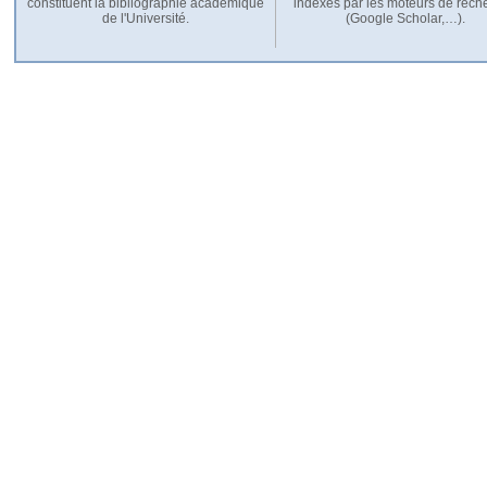
constituent la bibliographie académique
indexés par les moteurs de rech
de l'Université.
(Google Scholar,…).