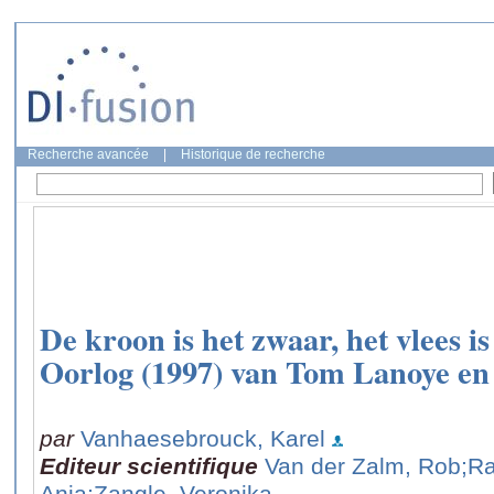
Recherche avancée
|
Historique de recherche
De kroon is het zwaar, het vlees 
Oorlog (1997) van Tom Lanoye en
par
Vanhaesebrouck, Karel
Editeur scientifique
Van der Zalm, Rob
;R
Anja
;Zangle, Veronika