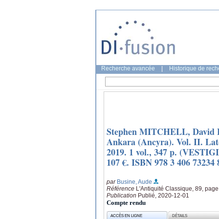
Recherche avancée
|
Historique de rec
Stephen MITCHELL, David FR
Ankara (Ancyra). Vol. II. La
2019. 1 vol., 347 p. (VES
107 €. ISBN 978 3 406 73234 
par
Busine, Aude
Référence
L'Antiquité Classique, 89, pag
Publication
Publié, 2020-12-01
Compte rendu
ACCÈS EN LIGNE
DÉTAILS