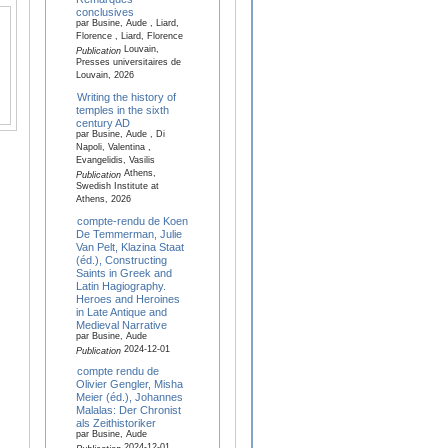
conclusives
par Busine, Aude , Liard,
Florence , Liard, Florence
Louvain,
Publication
Presses universitaires de
Louvain, 2026
Writing the history of
temples in the sixth
century AD
par Busine, Aude , Di
Napoli, Valentina ,
Evangelidis, Vasilis
Athens,
Publication
Swedish Institute at
Athens, 2026
compte-rendu de Koen
De Temmerman, Julie
Van Pelt, Klazina Staat
(éd.), Constructing
Saints in Greek and
Latin Hagiography.
Heroes and Heroines
in Late Antique and
Medieval Narrative
par Busine, Aude
2024-12-01
Publication
compte rendu de
Olivier Gengler, Misha
Meier (éd.), Johannes
Malalas: Der Chronist
als Zeithistoriker
par Busine, Aude