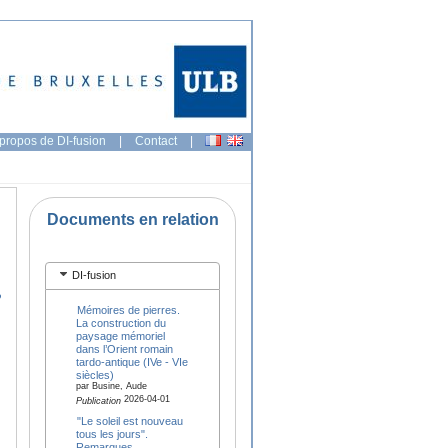
propos de DI-fusion
|
Contact
|
Documents en relation
DI-fusion
,
Mémoires de pierres.
La construction du
paysage mémoriel
dans l’Orient romain
tardo-antique (IVe - VIe
siècles)
par Busine, Aude
2026-04-01
Publication
"Le soleil est nouveau
tous les jours".
Remarques