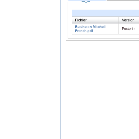
Fichier
Version
Busine on Mitchell
Postprint
French.pdf