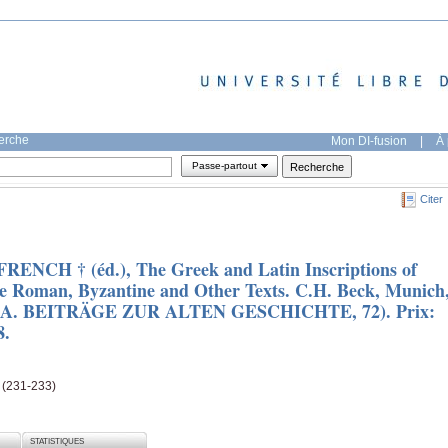
herche
Mon DI-fusion
|
À 
Passe-partout
Citer
ENCH † (éd.), The Greek and Latin Inscriptions of
te Roman, Byzantine and Other Texts. C.H. Beck, Munich
TIGIA. BEITRÄGE ZUR ALTEN GESCHICHTE, 72). Prix:
8.
e (231-233)
STATISTIQUES