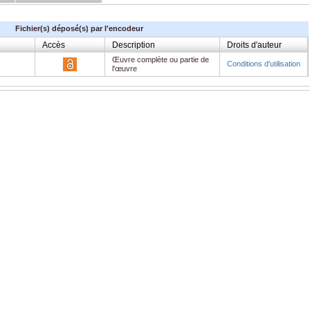
Fichier(s) déposé(s) par l'encodeur
Accès
Description
Droits d'auteur
Œuvre complète ou partie de
Conditions d'utilisation
l'œuvre