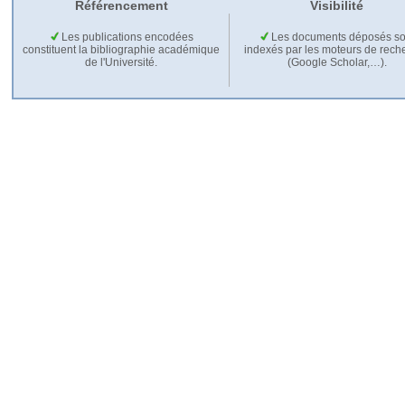
Référencement
Visibilité
Les publications encodées
Les documents déposés so
constituent la bibliographie académique
indexés par les moteurs de rech
de l'Université.
(Google Scholar,…).