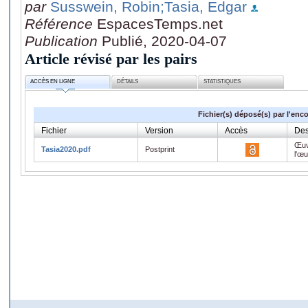
par
Susswein, Robin
;Tasia, Edgar
Référence
EspacesTemps.net
Publication
Publié, 2020-04-07
Article révisé par les pairs
ACCÈS EN LIGNE
DÉTAILS
STATISTIQUES
Fichier(s) déposé(s) par l'enc
Fichier
Version
Accès
Des
Œuv
Tasia2020.pdf
Postprint
l'œ