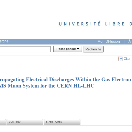
herche
Mon DI-fusion
|
À 
Passe-partout
Citer
Propagating Electrical Discharges Within the Gas Electron
e CMS Muon System for the CERN HL-LHC
CONTENU
STATISTIQUES