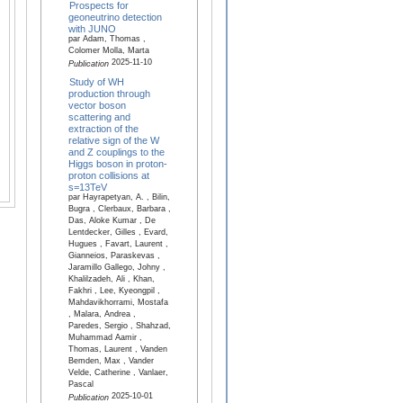
Prospects for
geoneutrino detection
with JUNO
par Adam, Thomas ,
Colomer Molla, Marta
2025-11-10
Publication
Study of WH
production through
vector boson
scattering and
extraction of the
relative sign of the W
and Z couplings to the
Higgs boson in proton-
proton collisions at
s=13TeV
par Hayrapetyan, A. , Bilin,
Bugra , Clerbaux, Barbara ,
Das, Aloke Kumar , De
Lentdecker, Gilles , Evard,
Hugues , Favart, Laurent ,
Gianneios, Paraskevas ,
Jaramillo Gallego, Johny ,
Khalilzadeh, Ali , Khan,
Fakhri , Lee, Kyeongpil ,
Mahdavikhorrami, Mostafa
, Malara, Andrea ,
Paredes, Sergio , Shahzad,
Muhammad Aamir ,
Thomas, Laurent , Vanden
Bemden, Max , Vander
Velde, Catherine , Vanlaer,
Pascal
2025-10-01
Publication