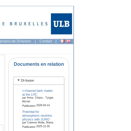
propos de DI-fusion
|
Contact
|
Documents en relation
DI-fusion
t-channel dark matter
at the LHC
par Arina, Chiara , Tytgat,
Michel
2026-04-14
Publication
Potential for
atmospheric neutrino
physics with JUNO
par Colomer Molla, Marta
2025-12-30
Publication