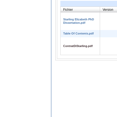
Fichier
Version
Starling Elizabeth PhD
Dissertation.pdf
Table Of Contents.pdf
ContratDiStarling.pdf