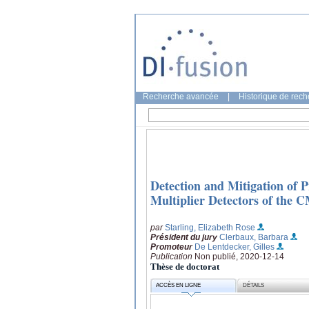
Recherche avancée
|
Historique de rec
Detection and Mitigation of 
Multiplier Detectors of th
par
Starling, Elizabeth Rose
Président du jury
Clerbaux, Barbara
Promoteur
De Lentdecker, Gilles
Publication
Non publié, 2020-12-14
Thèse de doctorat
ACCÈS EN LIGNE
DÉTAILS