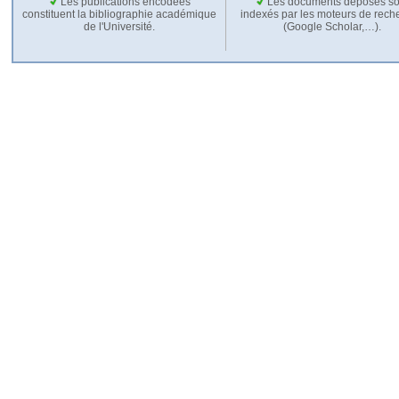
Les publications encodées
Les documents déposés so
constituent la bibliographie académique
indexés par les moteurs de rech
de l'Université.
(Google Scholar,…).