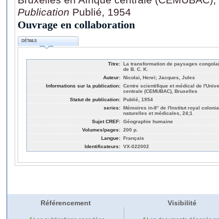
Publication
Publié, 1954
Ouvrage en collaboration
DÉTAILS
Titre:
La transformation de paysages congolai
de B. C. K.
Auteur:
Nicolai, Henri; Jacques, Jules
Informations sur la publication:
Centre scientifique et médical de l'Unive
centrale (CEMUBAC), Bruxelles
Statut de publication:
Publié, 1954
series:
Mémoires in-8° de l'Institut royal coloni
naturelles et médicales, 24;1
Sujet CREF:
Géographie humaine
Volumes/pages:
200 p.
Langue:
Français
Identificateurs:
VX-022002
Référencement
Visibilité