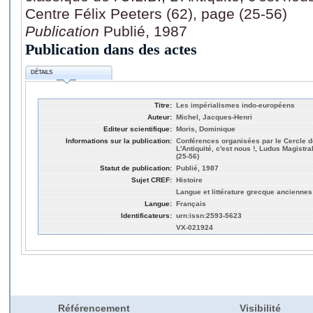
Centre Félix Peeters (62), page (25-56)
Publication
Publié, 1987
Publication dans des actes
DÉTAILS
Titre:
Les impérialismes indo-européens
Auteur:
Michel, Jacques-Henri
Editeur scientifique:
Moris, Dominique
Informations sur la publication:
Conférences organisées par le Cercle de
L'Antiquité, c'est nous !, Ludus Magistra
(25-56)
Statut de publication:
Publié, 1987
Sujet CREF:
Histoire
Langue et littérature grecque anciennes
Langue:
Français
Identificateurs:
urn:issn:2593-5623
VX-021924
Référencement
Visibilité