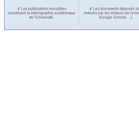
Les publications encodées
Les documents déposés so
constituent la bibliographie académique
indexés par les moteurs de rech
de l'Université.
(Google Scholar,…).