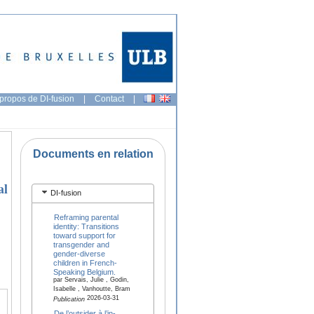
propos de DI-fusion
|
Contact
|
Documents en relation
al
DI-fusion
Reframing parental
identity: Transitions
toward support for
transgender and
gender-diverse
children in French-
Speaking Belgium.
par Servais, Julie , Godin,
Isabelle , Vanhoutte, Bram
2026-03-31
Publication
De l’outsider à l’in-