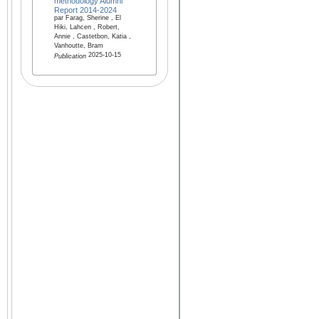
methodology Alumni
Report 2014-2024
par Farag, Sherine , El
Hiki, Lahcen , Robert,
Annie , Castetbon, Katia ,
Vanhoutte, Bram
2025-10-15
Publication