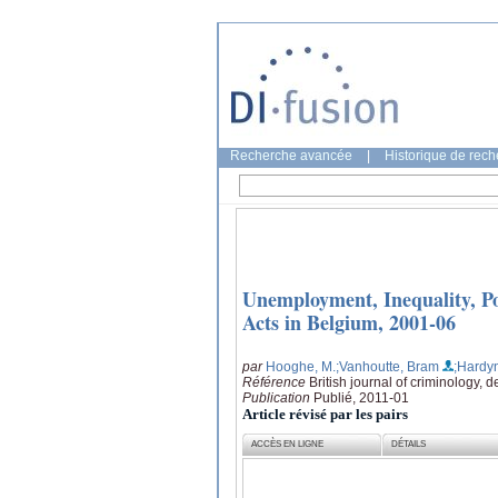
Recherche avancée
|
Historique de rec
Unemployment, Inequality, Po
Acts in Belgium, 2001-06
par
Hooghe, M.
;Vanhoutte, Bram
;Hardy
Référence
British journal of criminology, 
Publication
Publié, 2011-01
Article révisé par les pairs
ACCÈS EN LIGNE
DÉTAILS