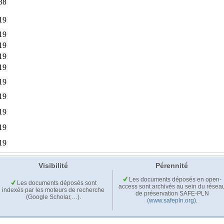
Visibilité
Pérennité
Les documents déposés en open-
Les documents déposés sont
access sont archivés au sein du résea
indexés par les moteurs de recherche
de préservation SAFE-PLN
(Google Scholar,…).
(www.safepln.org)
.