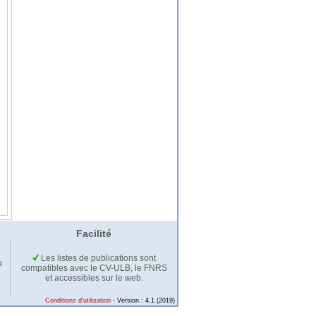
Facilité
Les listes de publications sont
u
compatibles avec le CV-ULB, le FNRS
et accessibles sur le web.
Conditions d'utilisation
- Version : 4.1 (2019)