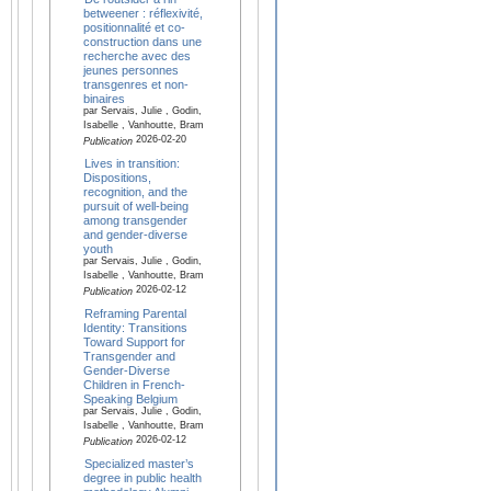
betweener : réflexivité,
positionnalité et co-
construction dans une
recherche avec des
jeunes personnes
transgenres et non-
binaires
par Servais, Julie , Godin,
Isabelle , Vanhoutte, Bram
2026-02-20
Publication
Lives in transition:
Dispositions,
recognition, and the
pursuit of well-being
among transgender
and gender-diverse
youth
par Servais, Julie , Godin,
Isabelle , Vanhoutte, Bram
2026-02-12
Publication
Reframing Parental
Identity: Transitions
Toward Support for
Transgender and
Gender-Diverse
Children in French-
Speaking Belgium
par Servais, Julie , Godin,
Isabelle , Vanhoutte, Bram
2026-02-12
Publication
Specialized master’s
degree in public health