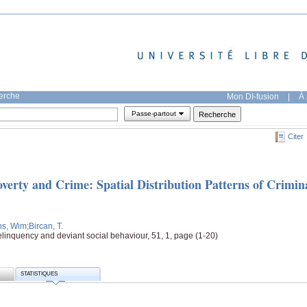
herche
Mon DI-fusion
|
À 
Passe-partout
Citer
verty and Crime: Spatial Distribution Patterns of Crimin
ns, Wim
;Bircan, T.
delinquency and deviant social behaviour, 51, 1, page (1-20)
STATISTIQUES