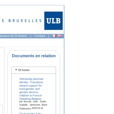
propos de DI-fusion
|
Contact
|
Documents en relation
DI-fusion
Reframing parental
identity: Transitions
toward support for
transgender and
gender-diverse
children in French-
Speaking Belgium.
par Servais, Julie , Godin,
Isabelle , Vanhoutte, Bram
2026-03-31
Publication
De l’outsider à l’in-