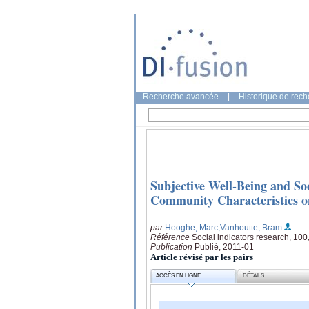
Recherche avancée
|
Historique de rec
Subjective Well-Being and So
Community Characteristics on
par
Hooghe, Marc
;Vanhoutte, Bram
Référence
Social indicators research, 100
Publication
Publié, 2011-01
Article révisé par les pairs
ACCÈS EN LIGNE
DÉTAILS