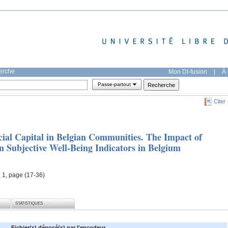
herche
Mon DI-fusion
|
À 
Passe-partout
Citer
cial Capital in Belgian Communities. The Impact of
 Subjective Well-Being Indicators in Belgium
, 1, page (17-36)
STATISTIQUES
Fichier(s) déposé(s) par l'encodeur