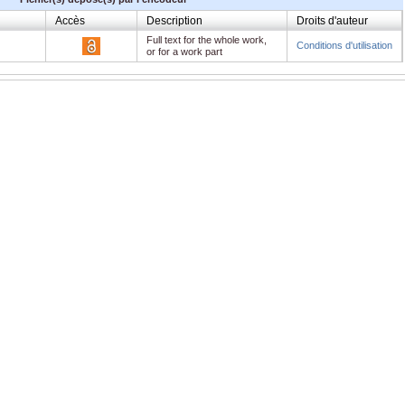
Accès
Description
Droits d'auteur
Full text for the whole work,
Conditions d'utilisation
or for a work part