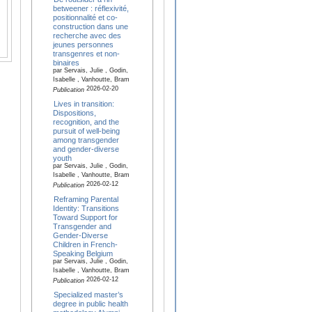
betweener : réflexivité,
positionnalité et co-
construction dans une
recherche avec des
jeunes personnes
transgenres et non-
binaires
par Servais, Julie , Godin,
Isabelle , Vanhoutte, Bram
2026-02-20
Publication
Lives in transition:
Dispositions,
recognition, and the
pursuit of well-being
among transgender
and gender-diverse
youth
par Servais, Julie , Godin,
Isabelle , Vanhoutte, Bram
2026-02-12
Publication
Reframing Parental
Identity: Transitions
Toward Support for
Transgender and
Gender-Diverse
Children in French-
Speaking Belgium
par Servais, Julie , Godin,
Isabelle , Vanhoutte, Bram
2026-02-12
Publication
Specialized master’s
degree in public health