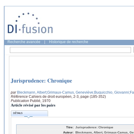
Recherche avancée
|
Historique de recherche
Jurisprudence: Chronique
par
Bleckmann, Albert
;Grimaux-Camus, Geneviève
;Buquicchio, Giovanni
;Fa
Référence
Cahiers de droit européen, 2-3, page (185-352)
Publication
Publié, 1970
Article révisé par les pairs
DÉTAILS
Titre:
Jurisprudence: Chronique
Auteur:
Bleckmann, Albert; Grimaux-Camus, Gen