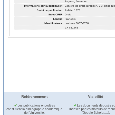
Fagnart, Jean-Luc
Informations sur la publication:
Cahiers de droit européen, 2-3, page (1
Statut de publication:
Publié, 1970
Sujet CREF:
Droit
Langue:
Français
Identificateurs:
urn:issn:0007-9758
VX-021968
Référencement
Visibilité
Les publications encodées
Les documents déposés so
constituent la bibliographie académique
indexés par les moteurs de rech
de l'Université.
(Google Scholar,…).