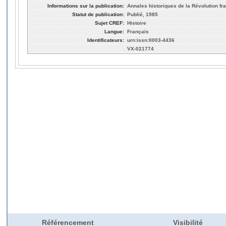
Informations sur la publication:
Annales historiques de la Révolution fr
Statut de publication:
Publié, 1985
Sujet CREF:
Histoire
Langue:
Français
Identificateurs:
urn:issn:0003-4436
VX-021774
Référencement
Visibilité