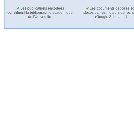
Les publications encodées
Les documents déposés so
constituent la bibliographie académique
indexés par les moteurs de rech
de l'Université.
(Google Scholar,…).