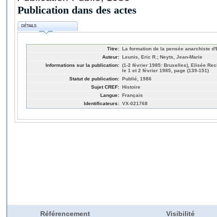
Publication dans des actes
DÉTAILS
Titre:
La formation de la pensée anarchiste d'
Auteur:
Leunis, Eric R.; Neyts, Jean-Marie
Informations sur la publication:
(1-2 février 1985: Bruxelles), Elisée Re
le 1 et 2 février 1985, page (139-151)
Statut de publication:
Publié, 1986
Sujet CREF:
Histoire
Langue:
Français
Identificateurs:
VX-021768
Référencement
Visibilité