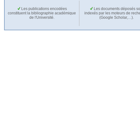
Les publications encodées
Les documents déposés so
constituent la bibliographie académique
indexés par les moteurs de rech
de l'Université.
(Google Scholar,…).