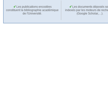
Les publications encodées
Les documents déposés so
constituent la bibliographie académique
indexés par les moteurs de rech
de l'Université.
(Google Scholar,…).