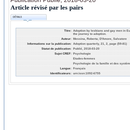
Article révisé par les pairs
DÉTAILS
Titre:
Adoption by lesbians and gay men in Eu
the journey to adoption.
Auteur:
Messina, Roberta; D'Amore, Salvatore
Informations sur la publication:
Adoption quarterly, 21, 2, page (59-81)
Statut de publication:
Publié, 2018-03-20
Sujet CREF:
Psychologie
Etudes-femmes
Psychologie de la famille et des syst
Langue:
Français
Identificateurs:
urn:issn:1092-6755