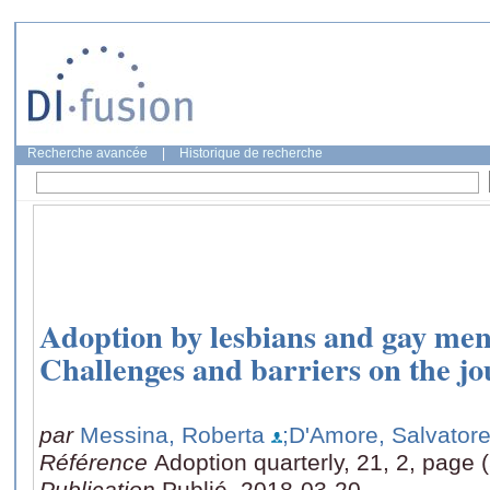
Recherche avancée
|
Historique de recherche
Adoption by lesbians and gay men
Challenges and barriers on the jo
par
Messina, Roberta
;D'Amore, Salvator
Référence
Adoption quarterly, 21, 2, page 
Publication
Publié, 2018-03-20