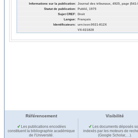
Informations sur la publication:
Journal des tribunaux, 4925, page (541-
Statut de publication:
Publié, 1975
Sujet CREF:
Droit
Langue:
Français
Identificateurs:
urn:issn:0021-812X
VX-021828
Référencement
Visibilité
Les publications encodées
Les documents déposés so
constituent la bibliographie académique
indexés par les moteurs de rech
de l'Université.
(Google Scholar,…).