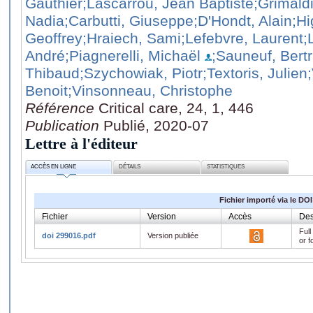
Gauthier
;Lascarrou, Jean Baptiste
;Grimald
Nadia
;Carbutti, Giuseppe
;D'Hondt, Alain
;Hi
Geoffrey
;Hraiech, Sami
;Lefebvre, Laurent
;
André
;Piagnerelli, Michaël
;Sauneuf, Bert
Thibaud
;Szychowiak, Piotr
;Textoris, Julien
Benoit
;Vinsonneau, Christophe
Référence
Critical care, 24, 1, 446
Publication
Publié, 2020-07
Lettre à l'éditeur
ACCÈS EN LIGNE
DÉTAILS
STATISTIQUES
Fichier importé via le DOI
Fichier
Version
Accès
Des
Full
doi 299016.pdf
Version publiée
or f