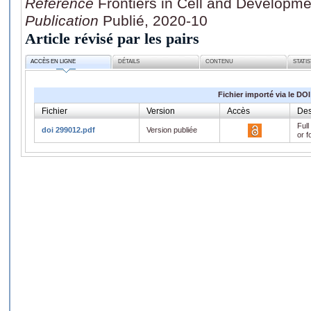
Référence
Frontiers in Cell and Developme
Publication
Publié, 2020-10
Article révisé par les pairs
ACCÈS EN LIGNE
DÉTAILS
CONTENU
STATI
Fichier importé via le DOI
Fichier
Version
Accès
Des
Full
doi 299012.pdf
Version publiée
or f