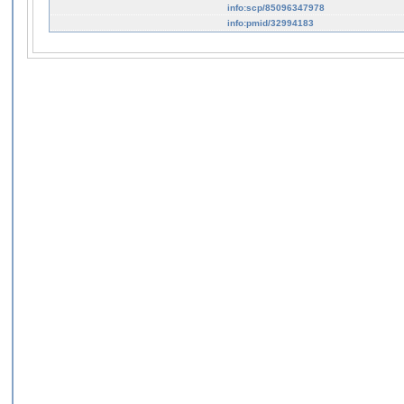
info:scp/85096347978
info:pmid/32994183