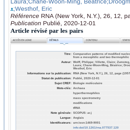
Laura
;Chane-Woon-Ming, Béatrice
;Droogm
;Westhof, Eric
Référence
RNA (New York, N.Y.), 26, 12, 
Publication
Publié, 2020-12-01
Article révisé par les pairs
ACCÈS EN LIGNE
DÉTAILS
CONTENU
STATI
Titre:
Comparative patterns of modified nucleo
from a mesophilic and two thermophilic
Auteur:
Wolff, Philippe; Villette, Claire; Zumsteg,
Laura; Chane-Woon-Ming, Béatrice; Droo
Westhof, Eric
Informations sur la publication:
RNA (New York, N.Y.), 26, 12, page (195
Statut de publication:
Publié, 2020-12-01
Sujet CREF:
Biologie moléculaire
Mots-clés:
Archaea
hyperthermophiles
mass spectrometry
modifications
tRNA
Note générale:
SCOPUS: ar.j
Langue:
Anglais
Identificateurs:
urn:issn:1469-9001
info:doi/10.1261/rna.077537.120